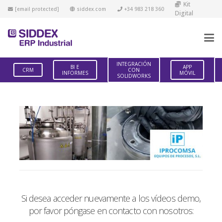
Kit
[email protected]
siddex.com
+34 983 218 360
Digital
INTEGRACIÓN
BI E
APP
CRM
CON
INFORMES
MÓVIL
SOLIDWORKS
Si desea acceder nuevamente a los vídeos demo,
por favor póngase en contacto con nosotros: