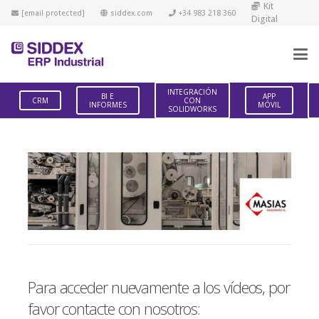
Kit
[email protected]
siddex.com
+34 983 218 360
Digital
INTEGRACIÓN
BI E
APP
CRM
CON
INFORMES
MÓVIL
SOLIDWORKS
Para acceder nuevamente a los vídeos, por
favor contacte con nosotros: