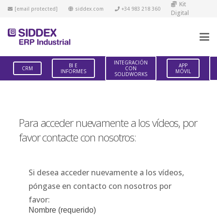
Kit
[email protected]
siddex.com
+34 983 218 360
Digital
INTEGRACIÓN
BI E
APP
CRM
CON
INFORMES
MÓVIL
SOLIDWORKS
Para acceder nuevamente a los vídeos, por
favor contacte con nosotros:
Si desea acceder nuevamente a los vídeos,
póngase en contacto con nosotros por
favor:
Nombre (requerido)