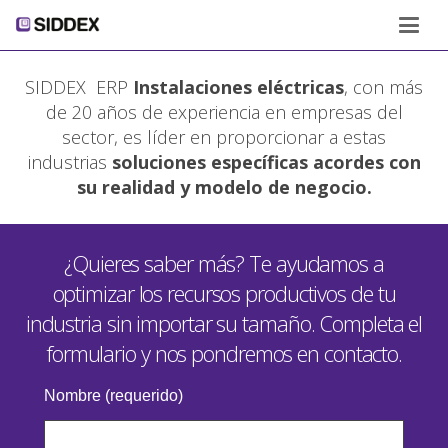
SIDDEX ERP
Instalaciones eléctricas
, con más
de 20 años de experiencia en empresas del
sector, es líder en proporcionar a estas
industrias
soluciones específicas acordes con
su realidad y modelo de negocio.
¿Quieres saber más? Te ayudamos a
optimizar los recursos productivos de tu
industria sin importar su tamaño. Completa el
formulario y nos pondremos en contacto.
Nombre (requerido)