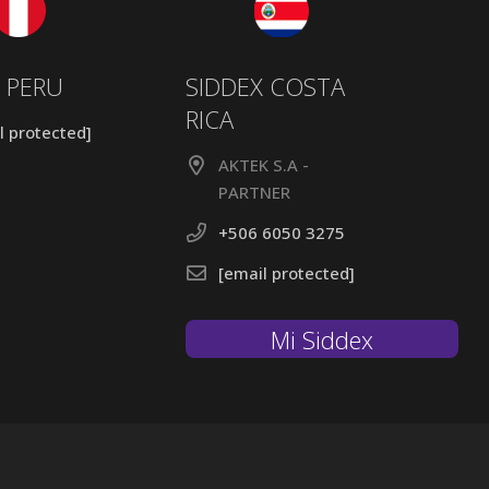
 PERU
SIDDEX COSTA
RICA
l protected]
AKTEK S.A -
PARTNER
+506 6050 3275
[email protected]
Mi Siddex
Mi Siddex